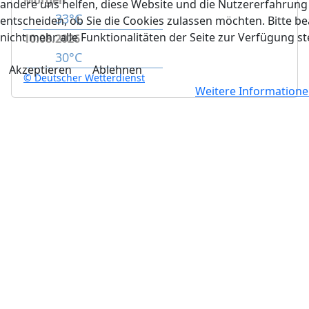
Morgen
andere uns helfen, diese Website und die Nutzererfahrung 
33°C
entscheiden, ob Sie die Cookies zulassen möchten. Bitte b
nicht mehr alle Funktionalitäten der Seite zur Verfügung s
10.08.2026
30°C
Akzeptieren
Ablehnen
© Deutscher Wetterdienst
Weitere Information