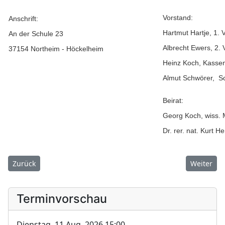
Vorstand:
Anschrift:
Hartmut Hartje, 1. 
An der Schule 23
Albrecht Ewers, 2. 
37154 Northeim - Höckelheim
Heinz Koch, Kassen
Almut Schwörer, Sch
Beirat:
Georg Koch, wiss. 
Dr. rer. nat. Kurt
Vorheriger Beitrag: Junggesellenverein
Nächster B
Zurück
Weiter
Terminvorschau
Dienstag, 11 Aug. 2026,
15:00