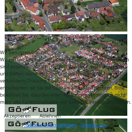
Wir benutzen Cookies
Wir nutzen Cookies auf unserer Website. Einige von ihnen
sind essenziell für den Betrieb der Seite, während andere
uns helfen, diese Website und die Nutzererfahrung zu
verbessern (Tracking Cookies). Sie können selbst
entscheiden, ob Sie die Cookies zulassen möchten. Bitte
beachten Sie, dass bei einer Ablehnung womöglich nicht
mehr alle Funktionalitäten der Seite zur Verfügung stehen.
Akzeptieren
Ablehnen
Weitere Informationen
|
Impressum