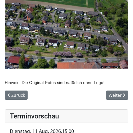
Hinweis: Die Original-Fotos sind natürlich ohne Logo!
Vorheriger Beitrag: TAS Tankstelle
Nächster Be
Zurück
Weiter
Terminvorschau
Dienstag, 11 Aug. 2026,
15:00