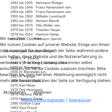
1892 bis 1925 Hermann Röttger
1925 bis 1944 Franz Hartenstein sen.
1954 bis 1955 Franz Hartenstein sen.
1955 bis 1962 Wilhelm Leonhardt
1962 bis 1964 Herbert Wendt
1964 bis 1970 Otto Müller sen.
1970 bis 1978 Theodor Haupt
1978 bis 2014 Hartmut Hartje
Wir benutzen Cookies
seit 2014 Hermann Specht
Wir nutzen Cookies auf unserer Website. Einige von ihnen
sind essenziell für den Betrieb der Seite, während andere
Die bisherigen Schützenkönige:
uns helfen, diese Website und die Nutzererfahrung zu
1838 C. F. Krohne
verbessern (Tracking Cookies). Sie können selbst
1841 J. H. W. Ewers, Klosterpächter
1890 H. Binnewies
entscheiden, ob Sie die Cookies zulassen möchten. Bitte
1930 H. Binnewies jun.
beachten Sie, dass bei einer Ablehnung womöglich nicht
1937 R. Hampe
mehr alle Funktionalitäten der Seite zur Verfügung stehen.
1958 Werner Ellies
1970 Karl Nisse
1975 Dirk Hinzmann
Akzeptieren
Ablehnen
1978 Hartmut Hartje
1979 Hartmut Hartje
Weitere Informationen
|
Impressum
1980 Gudrun Lupa
1982 Paul Prauß