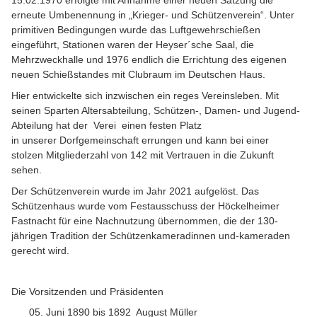
15.02.1970 erfolgte mit Annahme einer neuen Satzung die
erneute Umbenennung in „Krieger- und Schützenverein“. Unter
primitiven Bedingungen wurde das Luftgewehrschießen
eingeführt, Stationen waren der Heyser´sche Saal, die
Mehrzweckhalle und 1976 endlich die Errichtung des eigenen
neuen Schießstandes mit Clubraum im Deutschen Haus.
Hier entwickelte sich inzwischen ein reges Vereinsleben. Mit
seinen Sparten Altersabteilung, Schützen-, Damen- und Jugend-
Abteilung hat der Verei einen festen Platz
in unserer Dorfgemeinschaft errungen und kann bei einer
stolzen Mitgliederzahl von 142 mit Vertrauen in die Zukunft
sehen.
Der Schützenverein wurde im Jahr 2021 aufgelöst. Das
Schützenhaus wurde vom Festausschuss der Höckelheimer
Fastnacht für eine Nachnutzung übernommen, die der 130-
jährigen Tradition der Schützenkameradinnen und-kameraden
gerecht wird.
Die Vorsitzenden und Präsidenten
05. Juni 1890 bis 1892 August Müller