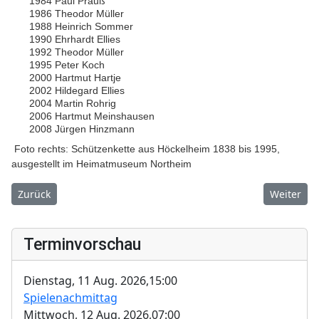
1984 Paul Prauß
1986 Theodor Müller
1988 Heinrich Sommer
1990 Ehrhardt Ellies
1992 Theodor Müller
1995 Peter Koch
2000 Hartmut Hartje
2002 Hildegard Ellies
2004 Martin Rohrig
2006 Hartmut Meinshausen
2008 Jürgen Hinzmann
Foto rechts: Schützenkette aus Höckelheim 1838 bis 1995,
ausgestellt im Heimatmuseum Northeim
Vorheriger Beitrag: Seniorenverein
Nächster 
Zurück
Weiter
Terminvorschau
Dienstag, 11 Aug. 2026,
15:00
Spielenachmittag
Mittwoch, 12 Aug. 2026,
07:00