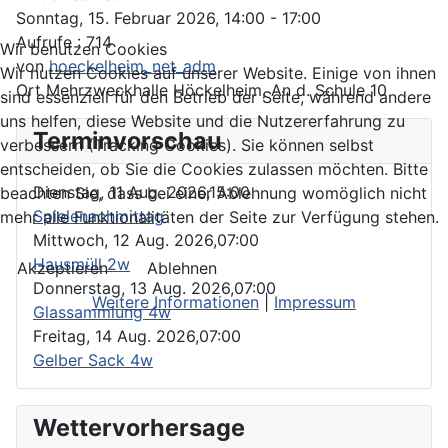
Sonntag, 15. Februar 2026, 14:00 - 17:00
Aufrufe
: 714
Wir benutzen Cookies
von
hoeckelheim_net_adm
Wir nutzen Cookies auf unserer Website. Einige von ihnen
Ort
Mehrzweckhalle Höckelheim, An d. Schule 10
sind essenziell für den Betrieb der Seite, während andere
uns helfen, diese Website und die Nutzererfahrung zu
Terminvorschau
verbessern (Tracking Cookies). Sie können selbst
entscheiden, ob Sie die Cookies zulassen möchten. Bitte
Dienstag, 11 Aug. 2026,
15:00
beachten Sie, dass bei einer Ablehnung womöglich nicht
Spielenachmittag
mehr alle Funktionalitäten der Seite zur Verfügung stehen.
Mittwoch, 12 Aug. 2026,
07:00
Hausmüll 2w
Akzeptieren
Ablehnen
Donnerstag, 13 Aug. 2026,
07:00
Weitere Informationen
|
Impressum
Glassammlung 4w
Freitag, 14 Aug. 2026,
07:00
Gelber Sack 4w
Wettervorhersage