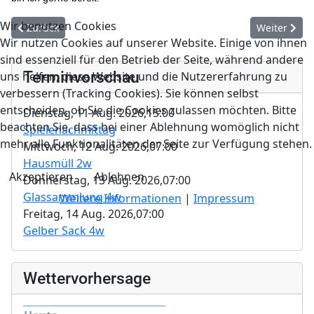
Wir benutzen Cookies
Vorheriger Beitrag: Hannelore und Heinz Koch
Nächster Be
Zurück
Weiter
Wir nutzen Cookies auf unserer Website. Einige von ihnen
sind essenziell für den Betrieb der Seite, während andere
Terminvorschau
uns helfen, diese Website und die Nutzererfahrung zu
verbessern (Tracking Cookies). Sie können selbst
entscheiden, ob Sie die Cookies zulassen möchten. Bitte
Dienstag, 11 Aug. 2026,
15:00
beachten Sie, dass bei einer Ablehnung womöglich nicht
Spielenachmittag
mehr alle Funktionalitäten der Seite zur Verfügung stehen.
Mittwoch, 12 Aug. 2026,
07:00
Hausmüll 2w
Akzeptieren
Ablehnen
Donnerstag, 13 Aug. 2026,
07:00
Glassammlung 4w
Weitere Informationen
|
Impressum
Freitag, 14 Aug. 2026,
07:00
Gelber Sack 4w
Wettervorhersage