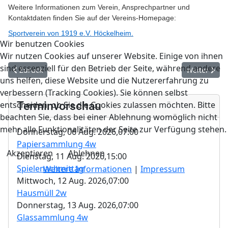
Weitere Informationen zum Verein, Ansprechpartner und
Kontaktdaten finden Sie auf der Vereins-Homepage:
Sportverein von 1919 e.V. Höckelheim.
Wir benutzen Cookies
Wir nutzen Cookies auf unserer Website. Einige von ihnen
sind essenziell für den Betrieb der Seite, während andere
Vorheriger Beitrag: Vereine
Nächster Be
Zurück
Weiter
uns helfen, diese Website und die Nutzererfahrung zu
verbessern (Tracking Cookies). Sie können selbst
Terminvorschau
entscheiden, ob Sie die Cookies zulassen möchten. Bitte
beachten Sie, dass bei einer Ablehnung womöglich nicht
mehr alle Funktionalitäten der Seite zur Verfügung stehen.
Donnerstag, 06 Aug. 2026,
07:00
Papiersammlung 4w
Akzeptieren
Ablehnen
Dienstag, 11 Aug. 2026,
15:00
Spielenachmittag
Weitere Informationen
|
Impressum
Mittwoch, 12 Aug. 2026,
07:00
Hausmüll 2w
Donnerstag, 13 Aug. 2026,
07:00
Glassammlung 4w