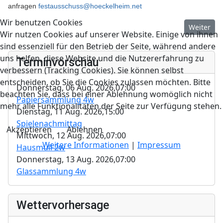
anfragen
festausschuss@hoeckelheim.net
Wir benutzen Cookies
Nächster B
Weiter
Wir nutzen Cookies auf unserer Website. Einige von ihnen
sind essenziell für den Betrieb der Seite, während andere
uns helfen, diese Website und die Nutzererfahrung zu
Terminvorschau
verbessern (Tracking Cookies). Sie können selbst
entscheiden, ob Sie die Cookies zulassen möchten. Bitte
Donnerstag, 06 Aug. 2026,
07:00
beachten Sie, dass bei einer Ablehnung womöglich nicht
Papiersammlung 4w
mehr alle Funktionalitäten der Seite zur Verfügung stehen.
Dienstag, 11 Aug. 2026,
15:00
Spielenachmittag
Akzeptieren
Ablehnen
Mittwoch, 12 Aug. 2026,
07:00
Weitere Informationen
|
Impressum
Hausmüll 2w
Donnerstag, 13 Aug. 2026,
07:00
Glassammlung 4w
Wettervorhersage