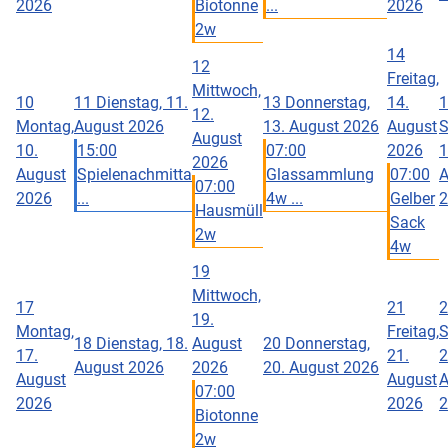
2026
Biotonne
...
2026
2w
14
12
Freitag,
Mittwoch,
10
11
Dienstag, 11.
13
Donnerstag,
14.
1
12.
Montag,
August 2026
13. August 2026
August
S
August
10.
15:00
07:00
2026
1
2026
August
Spielenachmitta
Glassammlung
07:00
A
07:00
2026
...
4w ...
Gelber
2
Hausmüll
Sack
2w
4w
19
Mittwoch,
17
21
2
19.
Montag,
Freitag,
S
18
Dienstag, 18.
August
20
Donnerstag,
17.
21.
2
August 2026
2026
20. August 2026
August
August
A
07:00
2026
2026
2
Biotonne
2w