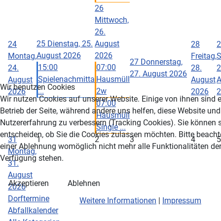
26
Mittwoch,
26.
25
Dienstag, 25.
August
24
28
2
August 2026
2026
Montag,
Freitag,
S
27
Donnerstag,
15:00
07:00
24.
28.
2
27. August 2026
Spielenachmitta
Hausmüll
August
August
A
Wir benutzen Cookies
...
2w
2026
2026
2
Wir nutzen Cookies auf unserer Website. Einige von ihnen sind e
07:00
Betrieb der Seite, während andere uns helfen, diese Website und
Hausmüll
Nutzererfahrung zu verbessern (Tracking Cookies). Sie können s
Single ...
entscheiden, ob Sie die Cookies zulassen möchten. Bitte beacht
31
1
2
3
4
5
einer Ablehnung womöglich nicht mehr alle Funktionalitäten der
Montag,
Verfügung stehen.
31.
August
Akzeptieren
Ablehnen
2026
Dorftermine
Weitere Informationen
|
Impressum
Abfallkalender