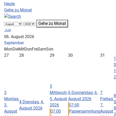
Heute
Gehe zu Monat
Gehe zu Monat
Juli
06. August 2026
September
Mon
Die
Mit
Don
Fre
Sam
Son
27
28
29
30
31
1
S
1
2
5
3
Mittwoch,
6
Donnerstag, 6.
7
8
Montag,
5. August
August 2026
Freitag,
4
Dienstag, 4.
S
3.
2026
07:00
7.
August 2026
8
August
07:00
Papiersammlung
August
2