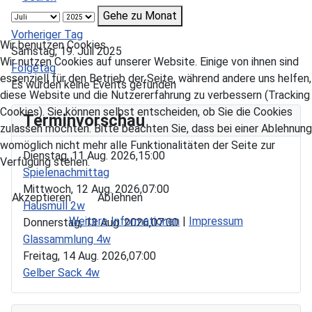
Gehe zu Monat
Vorheriger Tag
Wir benutzen Cookies
Samstag, 19. Juli 2025
Wir nutzen Cookies auf unserer Website. Einige von ihnen sind
Folgetag
essenziell für den Betrieb der Seite, während andere uns helfen,
Es wurden keine Events gefunden
diese Website und die Nutzererfahrung zu verbessern (Tracking
Cookies). Sie können selbst entscheiden, ob Sie die Cookies
Terminvorschau
zulassen möchten. Bitte beachten Sie, dass bei einer Ablehnung
womöglich nicht mehr alle Funktionalitäten der Seite zur
Dienstag, 11 Aug. 2026,
15:00
Verfügung stehen.
Spielenachmittag
Mittwoch, 12 Aug. 2026,
07:00
Akzeptieren
Ablehnen
Hausmüll 2w
Weitere Informationen
|
Impressum
Donnerstag, 13 Aug. 2026,
07:00
Glassammlung 4w
Freitag, 14 Aug. 2026,
07:00
Gelber Sack 4w