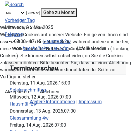
Gehe zu Monat
Vorheriger Tag
Mittwoch, 21. Mai 2025
Wir benutzen Cookies
Folgetag
Wir nutzen Cookies auf unserer Website. Einige von ihnen sind
07:00 - 07:15
Hausmüll 2w
essenziell für den Betrieb der Seite, während andere uns helfen,
von
hoeckelheim_net_adm
:: Abfallkalender
diese Website und die Nutzererfahrung zu verbessern (Tracking
Cookies). Sie können selbst entscheiden, ob Sie die Cookies
zulassen möchten. Bitte beachten Sie, dass bei einer Ablehnung
Terminvorschau
womöglich nicht mehr alle Funktionalitäten der Seite zur
Verfügung stehen.
Dienstag, 11 Aug. 2026,
15:00
Spielenachmittag
Akzeptieren
Ablehnen
Mittwoch, 12 Aug. 2026,
07:00
Weitere Informationen
|
Impressum
Hausmüll 2w
Donnerstag, 13 Aug. 2026,
07:00
Glassammlung 4w
Freitag, 14 Aug. 2026,
07:00