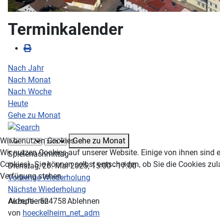
Terminkalender
Nach Jahr
Nach Monat
Nach Woche
Heute
Gehe zu Monat
Gehe zu Monat
Wir benutzen Cookies
Wir nutzen Cookies auf unserer Website. Einige von ihnen sind e
Spielenachmittag
Cookies). Sie können selbst entscheiden, ob Sie die Cookies zul
Dienstag, 20. Mai 2025, 15:00 - 17:00
Verfügung stehen.
Vorherige Wiederholung
Nächste Wiederholung
Akzeptieren
Ablehnen
Aufrufe
: 524758
von
hoeckelheim_net_adm