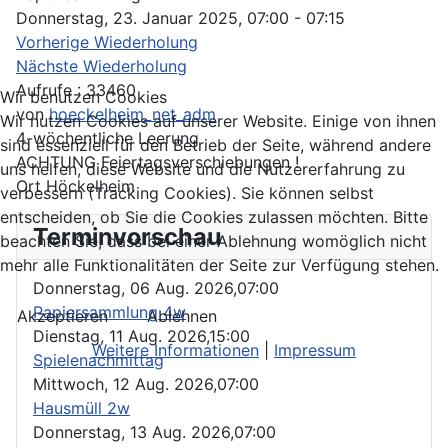
Donnerstag, 23. Januar 2025, 07:00 - 07:15
Vorherige Wiederholung
Nächste Wiederholung
Aufrufe
: 33460
Wir benutzen Cookies
von
hoeckelheim_net_adm
Wir nutzen Cookies auf unserer Website. Einige von ihnen
4-wöchentliche Leerung
sind essenziell für den Betrieb der Seite, während andere
ACHTUNG Feiertagsverschiebungen !
uns helfen, diese Website und die Nutzererfahrung zu
Ort
Höckelheim
verbessern (Tracking Cookies). Sie können selbst
entscheiden, ob Sie die Cookies zulassen möchten. Bitte
Terminvorschau
beachten Sie, dass bei einer Ablehnung womöglich nicht
mehr alle Funktionalitäten der Seite zur Verfügung stehen.
Donnerstag, 06 Aug. 2026,
07:00
Papiersammlung 4w
Akzeptieren
Ablehnen
Dienstag, 11 Aug. 2026,
15:00
Weitere Informationen
|
Impressum
Spielenachmittag
Mittwoch, 12 Aug. 2026,
07:00
Hausmüll 2w
Donnerstag, 13 Aug. 2026,
07:00