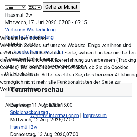
Gehe zu Monat
Hausmüll 2w
Mittwoch, 17. Juni 2026, 07:00 - 07:15
Vorherige Wiederholung
Nächste Wiederholung
Wir benutzen Cookies
Aufrufe
: 24847
Wir nutzen Cookies auf unserer Website. Einige von ihnen sind
von
hoeckelheim_net_adm
essenziell für den Betrieb der Seite, während andere uns helfen,
2-wöchentliche Leerung
diese Website und die Nutzererfahrung zu verbessern (Tracking
ACHTUNG: Feiertagsverschiebungen !
Cookies). Sie können selbst entscheiden, ob Sie die Cookies
Ort
Höckelheim
zulassen möchten. Bitte beachten Sie, dass bei einer Ablehnung
womöglich nicht mehr alle Funktionalitäten der Seite zur
Terminvorschau
Verfügung stehen.
Akzeptieren
Ablehnen
Dienstag, 11 Aug. 2026,
15:00
Spielenachmittag
Weitere Informationen
|
Impressum
Mittwoch, 12 Aug. 2026,
07:00
Hausmüll 2w
Donnerstag, 13 Aug. 2026,
07:00