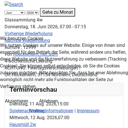
Gehe zu Monat
Glassammlung 4w
Donnerstag, 18. Juni 2026, 07:00 - 07:15
Vorherige Wiederholung
Wir benutzen Cookies
Nächste Wiederholung
Wir nutzen Cookies auf unserer Website. Einige von ihnen sind
Aufrufe
: 12999
essenziell für den Betrieb der Seite, während andere uns helfen,
von
hoeckelheim_net_adm
diese Website und die Nutzererfahrung zu verbessern (Tracking
4-wöchentliche Leerung
Cookies). Sie können selbst entscheiden, ob Sie die Cookies
ACHTUNG: Feiertagsverschiebungen !
zulassen möchten. Bitte beachten Sie, dass bei einer Ablehnung
Ort
Höckelheim, 37154 Northeim, Deutschland
womöglich nicht mehr alle Funktionalitäten der Seite zur
Verfügung stehen.
Terminvorschau
Akzeptieren
Ablehnen
Dienstag, 11 Aug. 2026,
15:00
Spielenachmittag
Weitere Informationen
|
Impressum
Mittwoch, 12 Aug. 2026,
07:00
Hausmüll 2w