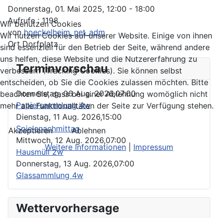
Donnerstag, 01. Mai 2025, 12:00 - 18:00
Aufrufe
: 1198
Wir benutzen Cookies
von
hoeckelheim_net_adm
Wir nutzen Cookies auf unserer Website. Einige von ihnen
Ort
Dorfplatz
sind essenziell für den Betrieb der Seite, während andere
uns helfen, diese Website und die Nutzererfahrung zu
Terminvorschau
verbessern (Tracking Cookies). Sie können selbst
entscheiden, ob Sie die Cookies zulassen möchten. Bitte
Donnerstag, 06 Aug. 2026,
07:00
beachten Sie, dass bei einer Ablehnung womöglich nicht
Papiersammlung 4w
mehr alle Funktionalitäten der Seite zur Verfügung stehen.
Dienstag, 11 Aug. 2026,
15:00
Spielenachmittag
Akzeptieren
Ablehnen
Mittwoch, 12 Aug. 2026,
07:00
Weitere Informationen
|
Impressum
Hausmüll 2w
Donnerstag, 13 Aug. 2026,
07:00
Glassammlung 4w
Wettervorhersage