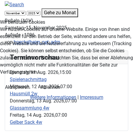
Gehe zu Monat
Boßeln (AGV)
Wir benutzen Cookies
Samstag, 15. November 2025
Wir nutzen Cookies auf unserer Website. Einige von ihnen sind
Aufrufe
: 1096
essenziell für den Betrieb der Seite, während andere uns helfen,
von
hoeckelheim_net_adm
diese Website und die Nutzererfahrung zu verbessern (Tracking
Cookies). Sie können selbst entscheiden, ob Sie die Cookies
Terminvorschau
zulassen möchten. Bitte beachten Sie, dass bei einer Ablehnung
womöglich nicht mehr alle Funktionalitäten der Seite zur
Verfügung stehen.
Dienstag, 11 Aug. 2026,
15:00
Spielenachmittag
Mittwoch, 12 Aug. 2026,
07:00
Akzeptieren
Ablehnen
Hausmüll 2w
Weitere Informationen
|
Impressum
Donnerstag, 13 Aug. 2026,
07:00
Glassammlung 4w
Freitag, 14 Aug. 2026,
07:00
Gelber Sack 4w