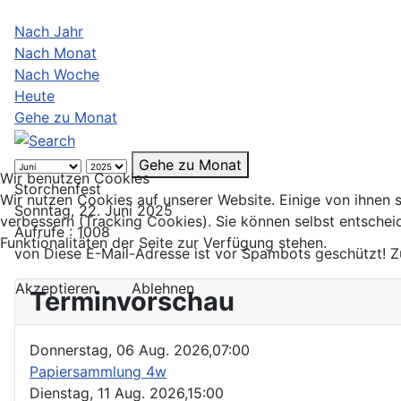
Nach Jahr
Nach Monat
Nach Woche
Heute
Gehe zu Monat
Gehe zu Monat
Wir benutzen Cookies
Storchenfest
Wir nutzen Cookies auf unserer Website. Einige von ihnen s
Sonntag, 22. Juni 2025
verbessern (Tracking Cookies). Sie können selbst entschei
Aufrufe
: 1008
Funktionalitäten der Seite zur Verfügung stehen.
von
Diese E-Mail-Adresse ist vor Spambots geschützt! Z
Akzeptieren
Ablehnen
Terminvorschau
Donnerstag, 06 Aug. 2026,
07:00
Papiersammlung 4w
Dienstag, 11 Aug. 2026,
15:00