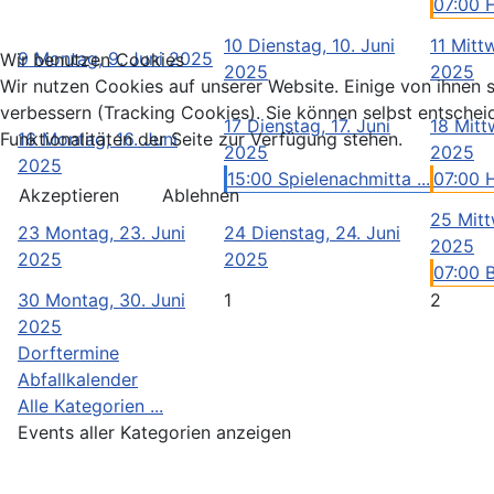
07:00 H
10
Dienstag, 10. Juni
11
Mittw
9
Montag, 9. Juni 2025
Wir benutzen Cookies
2025
2025
Wir nutzen Cookies auf unserer Website. Einige von ihnen s
verbessern (Tracking Cookies). Sie können selbst entschei
17
Dienstag, 17. Juni
18
Mitt
16
Montag, 16. Juni
Funktionalitäten der Seite zur Verfügung stehen.
2025
2025
2025
15:00 Spielenachmitta ...
07:00 
Akzeptieren
Ablehnen
25
Mitt
23
Montag, 23. Juni
24
Dienstag, 24. Juni
2025
2025
2025
07:00 
30
Montag, 30. Juni
1
2
2025
Dorftermine
Abfallkalender
Alle Kategorien ...
Events aller Kategorien anzeigen