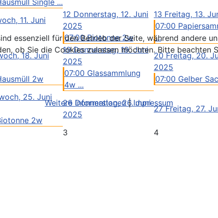
ausmüll Single ...
12
Donnerstag, 12. Juni
13
Freitag, 13. J
och, 11. Juni
2025
07:00 Papiersam
07:00 Biotonne 2w
...
ind essenziell für den Betrieb der Seite, während andere u
19
Donnerstag, 19. Juni
den, ob Sie die Cookies zulassen möchten. Bitte beachten S
woch, 18. Juni
20
Freitag, 20. J
2025
2025
07:00 Glassammlung
Hausmüll 2w
07:00 Gelber Sa
4w ...
woch, 25. Juni
26
Donnerstag, 26. Juni
Weitere Informationen
|
Impressum
27
Freitag, 27. J
2025
Biotonne 2w
3
4