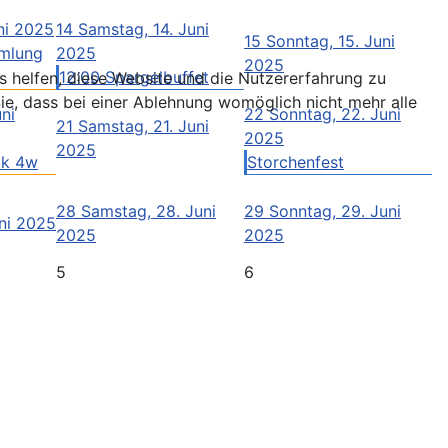
uni 2025
14
Samstag, 14. Juni
15
Sonntag, 15. Juni
mlung
2025
2025
12:00 Spargelbuffet
ns helfen, diese Website und die Nutzererfahrung zu
ie, dass bei einer Ablehnung womöglich nicht mehr alle
uni
22
Sonntag, 22. Juni
21
Samstag, 21. Juni
2025
2025
ck 4w
Storchenfest
28
Samstag, 28. Juni
29
Sonntag, 29. Juni
uni 2025
2025
2025
5
6