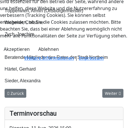
sind essenziell für den Betrieb der Seite, während andere
uns helfen, diese Website und die Nutzererfahrung zu
Töpperwien, Armin (Ortsbürgermeister)
verbessern (Tracking Cookies). Sie können selbst
entscheiden, ob Sie die Cookies zulassen möchten. Bitte
Wegener, Christine
beachten Sie, dass bei einer Ablehnung womöglich nicht
Zych, Joachim
mehr alle Funktionalitäten der Seite zur Verfügung stehen.
Akzeptieren
Ablehnen
Weitere Informationen
|
Impressum
Beratende Mitglieder des Rates der Stadt Northeim
Härtel, Gerhard
Sieder, Alexandra
Vorheriger Beitrag: Die Ortschaft
Nächster Be
Zurück
Weiter
Terminvorschau