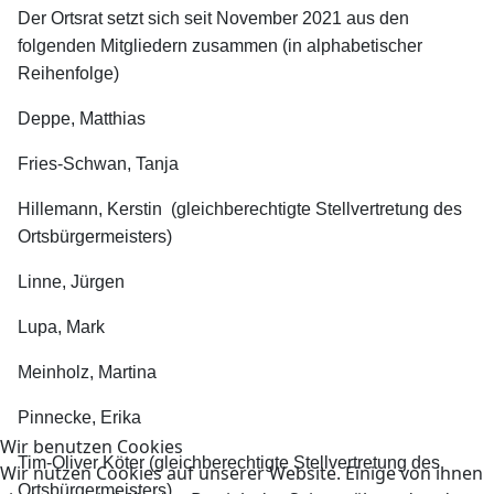
Der Ortsrat setzt sich seit November 2021 aus den
folgenden Mitgliedern zusammen (in alphabetischer
Reihenfolge)
Deppe, Matthias
Fries-Schwan, Tanja
Hillemann, Kerstin (gleichberechtigte Stellvertretung des
Ortsbürgermeisters)
Linne, Jürgen
Lupa, Mark
Meinholz, Martina
Pinnecke, Erika
Wir benutzen Cookies
Tim-Oliver Köter (gleichberechtigte Stellvertretung des
Wir nutzen Cookies auf unserer Website. Einige von ihnen
Ortsbürgermeisters)