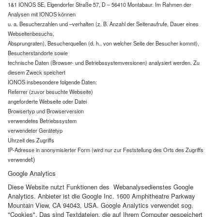
1&1 IONOS SE, Elgendorfer Straße 57, D – 56410 Montabaur. Im Rahmen der
Analysen mit IONOS können
u. a. Besucherzahlen und –verhalten (z. B. Anzahl der Seitenaufrufe, Dauer eines
Webseitenbesuchs,
Absprungraten), Besucherquellen (d. h., von welcher Seite der Besucher kommt),
Besucherstandorte sowie
technische Daten (Browser- und Betriebssystemversionen) analysiert werden. Zu
diesem Zweck speichert
IONOS insbesondere folgende Daten:
Referrer (zuvor besuchte Webseite)
angeforderte Webseite oder Datei
Browsertyp und Browserversion
verwendetes Betriebssystem
verwendeter Gerätetyp
Uhrzeit des Zugriffs
IP-Adresse in anonymisierter Form (wird nur zur Feststellung des Orts des Zugriffs
t)
verwende
Google Analytics
Diese Website nutzt Funktionen des Webanalysedienstes Google
Analytics. Anbieter ist die Google Inc. 1600 Amphitheatre Parkway
Mountain View, CA 94043, USA. Google Analytics verwendet sog.
"Cookies". Das sind Textdateien, die auf Ihrem Computer gespeichert