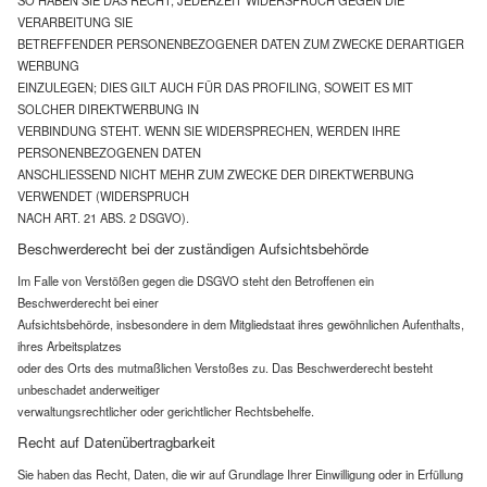
SO HABEN SIE DAS RECHT, JEDERZEIT WIDERSPRUCH GEGEN DIE
VERARBEITUNG SIE
BETREFFENDER PERSONENBEZOGENER DATEN ZUM ZWECKE DERARTIGER
WERBUNG
EINZULEGEN; DIES GILT AUCH FÜR DAS PROFILING, SOWEIT ES MIT
SOLCHER DIREKTWERBUNG IN
VERBINDUNG STEHT. WENN SIE WIDERSPRECHEN, WERDEN IHRE
PERSONENBEZOGENEN DATEN
ANSCHLIESSEND NICHT MEHR ZUM ZWECKE DER DIREKTWERBUNG
VERWENDET (WIDERSPRUCH
NACH ART. 21 ABS. 2 DSGVO).
Beschwerderecht bei der zuständigen Aufsichtsbehörde
Im Falle von Verstößen gegen die DSGVO steht den Betroffenen ein
Beschwerderecht bei einer
Aufsichtsbehörde, insbesondere in dem Mitgliedstaat ihres gewöhnlichen Aufenthalts,
ihres Arbeitsplatzes
oder des Orts des mutmaßlichen Verstoßes zu. Das Beschwerderecht besteht
unbeschadet anderweitiger
verwaltungsrechtlicher oder gerichtlicher Rechtsbehelfe.
Recht auf Datenübertragbarkeit
Sie haben das Recht, Daten, die wir auf Grundlage Ihrer Einwilligung oder in Erfüllung