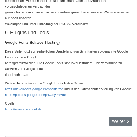
geschlossen. Hierbei handelt es sich um einen datenschutzrechtlich
vorgeschriebenen Vertrag, der
gewährleistet, dass dieser die personenbezogenen Daten unserer Websitebesucher
nur nach unseren
Weisungen und unter Einhaltung der DSGVO verarbeitet.
6. Plugins und Tools
Google Fonts (lokales Hosting)
Diese Seite nutzt zur einheitlichen Darstellung von Schriftarten so genannte Google
Fonts, die von Google
bereitgestellt werden. Die Google Fonts sind lokal installiert. Eine Verbindung zu
Servern von Google findet
dabei nicht statt.
Weitere Informationen zu Google Fonts finden Sie unter
https://developers.google.com/fonts/faq
und in der Datenschutzerklärung von Google:
https://policies.google.com/privacy?hl=de
.
Quelle:
https://www.e-recht24.de
Nächster Be
Weiter