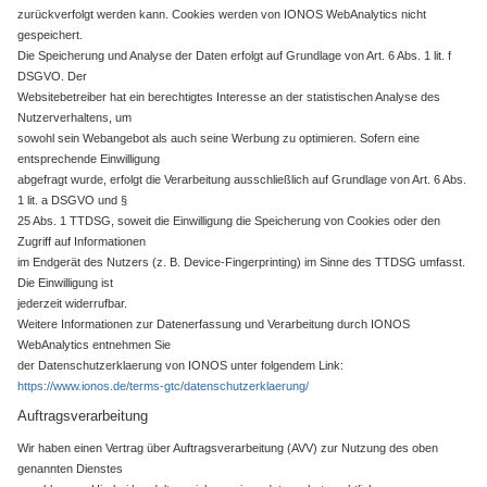
zurückverfolgt werden kann. Cookies werden von IONOS WebAnalytics nicht
gespeichert.
Die Speicherung und Analyse der Daten erfolgt auf Grundlage von Art. 6 Abs. 1 lit. f
DSGVO. Der
Websitebetreiber hat ein berechtigtes Interesse an der statistischen Analyse des
Nutzerverhaltens, um
sowohl sein Webangebot als auch seine Werbung zu optimieren. Sofern eine
entsprechende Einwilligung
abgefragt wurde, erfolgt die Verarbeitung ausschließlich auf Grundlage von Art. 6 Abs.
1 lit. a DSGVO und §
25 Abs. 1 TTDSG, soweit die Einwilligung die Speicherung von Cookies oder den
Zugriff auf Informationen
im Endgerät des Nutzers (z. B. Device-Fingerprinting) im Sinne des TTDSG umfasst.
Die Einwilligung ist
jederzeit widerrufbar.
Weitere Informationen zur Datenerfassung und Verarbeitung durch IONOS
WebAnalytics entnehmen Sie
der Datenschutzerklaerung von IONOS unter folgendem Link:
https://www.ionos.de/terms-gtc/datenschutzerklaerung/
Auftragsverarbeitung
Wir haben einen Vertrag über Auftragsverarbeitung (AVV) zur Nutzung des oben
genannten Dienstes