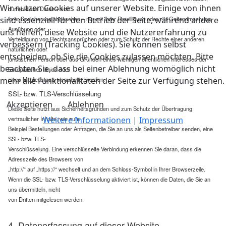
Wir nutzen Cookies auf unserer Website. Einige von ihnen
dürfen diese Daten – von
sind essenziell für den Betrieb der Seite, während andere
ihrer Speicherung abgesehen – nur mit Ihrer Einwilligung oder zur Geltendmachung,
Ausübung oder
uns helfen, diese Website und die Nutzererfahrung zu
Verteidigung von Rechtsansprüchen oder zum Schutz der Rechte einer anderen
verbessern (Tracking Cookies). Sie können selbst
natürlichen oder
entscheiden, ob Sie die Cookies zulassen möchten. Bitte
juristischen Person oder aus Gründen eines wichtigen öffentlichen Interesses der
beachten Sie, dass bei einer Ablehnung womöglich nicht
Europäischen Union oder
mehr alle Funktionalitäten der Seite zur Verfügung stehen.
eines Mitgliedstaats verarbeitet werden.
SSL- bzw. TLS-Verschlüsselung
Akzeptieren
Ablehnen
Diese Seite nutzt aus Sicherheitsgründen und zum Schutz der Übertragung
Weitere Informationen
|
Impressum
vertraulicher Inhalte, wie zum
Beispiel Bestellungen oder Anfragen, die Sie an uns als Seitenbetreiber senden, eine
SSL- bzw. TLS-
Verschlüsselung. Eine verschlüsselte Verbindung erkennen Sie daran, dass die
Adresszeile des Browsers von
„http://“ auf „https://“ wechselt und an dem Schloss-Symbol in Ihrer Browserzeile.
Wenn die SSL- bzw. TLS-Verschlüsselung aktiviert ist, können die Daten, die Sie an
uns übermitteln, nicht
von Dritten mitgelesen werden.
4. Datenerfassung auf dieser Website