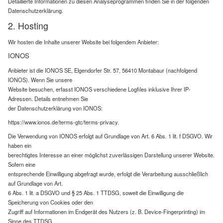
Detaillierte Informationen zu diesen Analyseprogrammen finden Sie in der folgenden
Datenschutzerklärung.
2. Hosting
Wir hosten die Inhalte unserer Website bei folgendem Anbieter:
IONOS
Anbieter ist die IONOS SE, Elgendorfer Str. 57, 56410 Montabaur (nachfolgend
IONOS). Wenn Sie unsere
Website besuchen, erfasst IONOS verschiedene Logfiles inklusive Ihrer IP-
Adressen. Details entnehmen Sie
der Datenschutzerklärung von IONOS:
https://www.ionos.de/terms-gtc/terms-privacy.
Die Verwendung von IONOS erfolgt auf Grundlage von Art. 6 Abs. 1 lit. f DSGVO. Wir
haben ein
berechtigtes Interesse an einer möglichst zuverlässigen Darstellung unserer Website.
Sofern eine
entsprechende Einwilligung abgefragt wurde, erfolgt die Verarbeitung ausschließlich
auf Grundlage von Art.
6 Abs. 1 lit. a DSGVO und § 25 Abs. 1 TTDSG, soweit die Einwilligung die
Speicherung von Cookies oder den
Zugriff auf Informationen im Endgerät des Nutzers (z. B. Device-Fingerprinting) im
Sinne des TTDSG