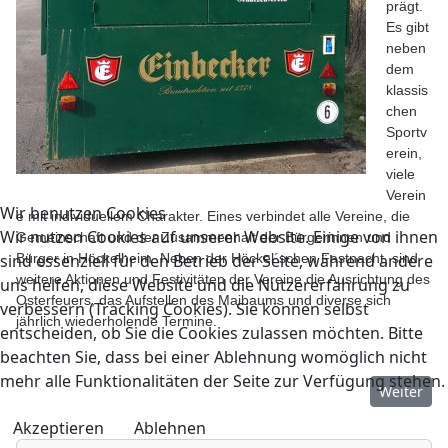
prägt.
Es gibt
neben
dem
klassis
chen
Sportv
erein,
viele
Verein
Wir benutzen Cookies
e mit individuellem Charakter. Eines verbindet alle Vereine, die
Wir nutzen Cookies auf unserer Website. Einige von ihnen
Gemeinschaft und der Zusammenhalt der Bürgerinnen und
sind essenziell für den Betrieb der Seite, während andere
Bürger in Höckelheim. Neben der Höckel´schen Fastnacht, sind
weitere Aktionen und Festivitäten der Vereine die Ausrichtung des
uns helfen, diese Website und die Nutzererfahrung zu
Osterfeuers, das Aufstellen des Maibaums und diverse sich
verbessern (Tracking Cookies). Sie können selbst
jährlich wiederholende Termine.
entscheiden, ob Sie die Cookies zulassen möchten. Bitte
beachten Sie, dass bei einer Ablehnung womöglich nicht
mehr alle Funktionalitäten der Seite zur Verfügung stehen.
Nächster 
Weiter
Akzeptieren
Ablehnen