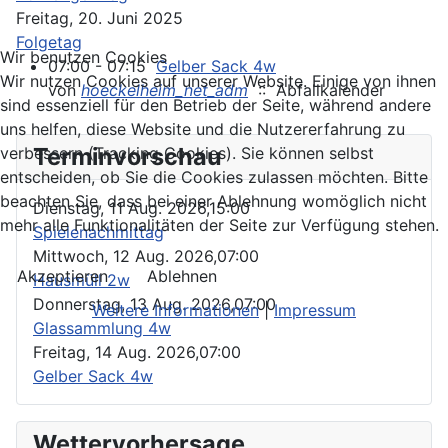
Freitag, 20. Juni 2025
Folgetag
Wir benutzen Cookies
07:00 - 07:15
Gelber Sack 4w
Wir nutzen Cookies auf unserer Website. Einige von ihnen
von
hoeckelheim_net_adm
:: Abfallkalender
sind essenziell für den Betrieb der Seite, während andere
uns helfen, diese Website und die Nutzererfahrung zu
Terminvorschau
verbessern (Tracking Cookies). Sie können selbst
entscheiden, ob Sie die Cookies zulassen möchten. Bitte
beachten Sie, dass bei einer Ablehnung womöglich nicht
Dienstag, 11 Aug. 2026,
15:00
mehr alle Funktionalitäten der Seite zur Verfügung stehen.
Spielenachmittag
Mittwoch, 12 Aug. 2026,
07:00
Akzeptieren
Ablehnen
Hausmüll 2w
Donnerstag, 13 Aug. 2026,
07:00
Weitere Informationen
|
Impressum
Glassammlung 4w
Freitag, 14 Aug. 2026,
07:00
Gelber Sack 4w
Wettervorhersage