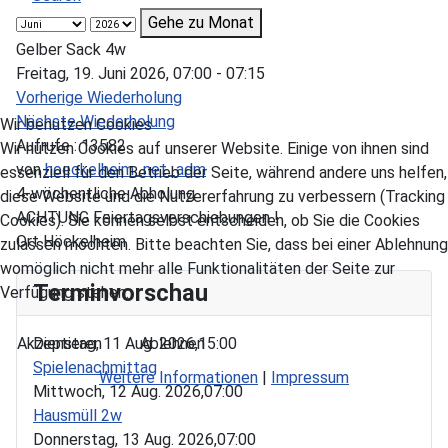
Gehe zu Monat
Gelber Sack 4w
Freitag, 19. Juni 2026, 07:00 - 07:15
Vorherige Wiederholung
Nächste Wiederholung
Wir benutzen Cookies
Aufrufe
: 13582
Wir nutzen Cookies auf unserer Website. Einige von ihnen sind
von
hoeckelheim_net_adm
essenziell für den Betrieb der Seite, während andere uns helfen,
4-wöchentliche Abholung
diese Website und die Nutzererfahrung zu verbessern (Tracking
ACHTUNG Feiertagsverschiebungen !
Cookies). Sie können selbst entscheiden, ob Sie die Cookies
Ort
Höckelheim
zulassen möchten. Bitte beachten Sie, dass bei einer Ablehnung
womöglich nicht mehr alle Funktionalitäten der Seite zur
Terminvorschau
Verfügung stehen.
Akzeptieren
Ablehnen
Dienstag, 11 Aug. 2026,
15:00
Spielenachmittag
Weitere Informationen
|
Impressum
Mittwoch, 12 Aug. 2026,
07:00
Hausmüll 2w
Donnerstag, 13 Aug. 2026,
07:00