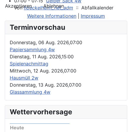
07:00 - 07:15
Gelber Sack 4w
Akzeptieren
Ablehnen
von
hoeckelheim_net_adm
:: Abfallkalender
Weitere Informationen
|
Impressum
Terminvorschau
Donnerstag, 06 Aug. 2026,
07:00
Papiersammlung 4w
Dienstag, 11 Aug. 2026,
15:00
Spielenachmittag
Mittwoch, 12 Aug. 2026,
07:00
Hausmüll 2w
Donnerstag, 13 Aug. 2026,
07:00
Glassammlung 4w
Wettervorhersage
Heute