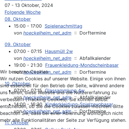
07 - 13 Oktober, 2024
Folgende Woche
08. Oktober
15:00 - 17:00
Spielenachmittag
von
hoeckelheim_net_adm
:: Dorftermine
09. Oktober
07:00 - 07:15
Hausmüll 2w
von
hoeckelheim_net_adm
:: Abfallkalender
19:00 - 21:30
Frauenkleidung-Mondscheinbasar
Wir benutzen Cookies
von
hoeckelheim_net_adm
:: Dorftermine
Wir nutzen Cookies auf unserer Website. Einige von ihnen
10. Oktober
sind essenziell für den Betrieb der Seite, während andere
07:00 - 07:15
Glassammlung 4w
uns helfen, diese Website und die Nutzererfahrung zu
von
hoeckelheim_net_adm
:: Abfallkalender
verbessern (Tracking Cookies). Sie können selbst
14:00 - 16:30
Kinderkleidung-Spielzeugbasar
entscheiden, ob Sie die Cookies zulassen möchten. Bitte
von
hoeckelheim_net_adm
:: Dorftermine
beachten Sie, dass bei einer Ablehnung womöglich nicht
mehr alle Funktionalitäten der Seite zur Verfügung stehen.
11. Oktober