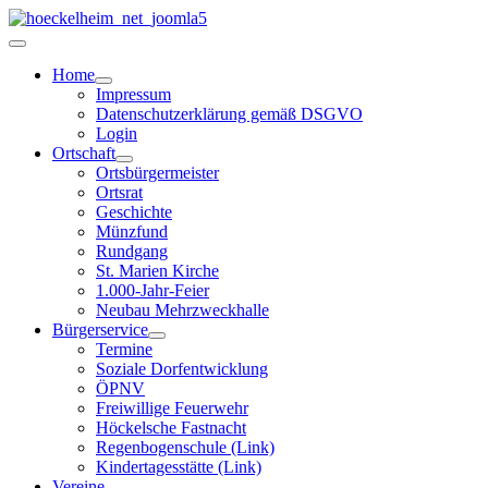
Home
Impressum
Datenschutzerklärung gemäß DSGVO
Login
Ortschaft
Ortsbürgermeister
Ortsrat
Geschichte
Münzfund
Rundgang
St. Marien Kirche
1.000-Jahr-Feier
Neubau Mehrzweckhalle
Bürgerservice
Termine
Soziale Dorfentwicklung
ÖPNV
Freiwillige Feuerwehr
Höckelsche Fastnacht
Regenbogenschule (Link)
Kindertagesstätte (Link)
Vereine