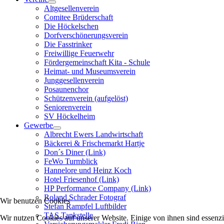
Altgesellenverein
Comitee Brüderschaft
Die Höckelschen
Dorfverschönerungsverein
Die Fasstrinker
Freiwillige Feuerwehr
Fördergemeinschaft Kita - Schule
Heimat- und Museumsverein
Junggesellenverein
Posaunenchor
Schützenverein (aufgelöst)
Seniorenverein
SV Höckelheim
Gewerbe
Albrecht Ewers Landwirtschaft
Bäckerei & Frischemarkt Hartje
Don´s Diner (Link)
FeWo Turmblick
Hannelore und Heinz Koch
Hotel Friesenhof (Link)
HP Performance Company (Link)
Roland Schrader Fotograf
Wir benutzen Cookies
Stefan Rampfel Luftbilder
TAS Tankstelle
Wir nutzen Cookies auf unserer Website. Einige von ihnen sind essenzi