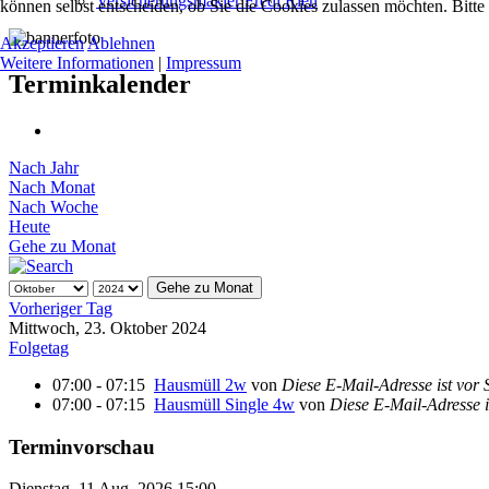
Versicherungsmakler Fredi Rien
können selbst entscheiden, ob Sie die Cookies zulassen möchten. Bitte
Akzeptieren
Ablehnen
Weitere Informationen
|
Impressum
Terminkalender
Nach Jahr
Nach Monat
Nach Woche
Heute
Gehe zu Monat
Gehe zu Monat
Vorheriger Tag
Mittwoch, 23. Oktober 2024
Folgetag
07:00 - 07:15
Hausmüll 2w
von
Diese E-Mail-Adresse ist vor 
07:00 - 07:15
Hausmüll Single 4w
von
Diese E-Mail-Adresse i
Terminvorschau
Dienstag, 11 Aug. 2026,
15:00