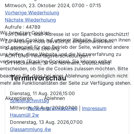
Mittwoch, 23. Oktober 2024, 07:00 - 07:15
Vorherige Wiederholung
Nächste Wiederholung
Aufrufe
: 44789
Wir benutzen Cookies
von
Diese E-Mail-Adresse ist vor Spambots geschützt!
Wir nutzen Cookies auf unserer Website. Einige von ihnen
Zur Anzeige muss JavaScript eingeschaltet sein.
sind essenziell für den Betrieb der Seite, während andere
4-wöchentliche Leerung
uns helfen, diese Website und die Nutzererfahrung zu
ACHTUNG: Feiertagsverschiebungen !
verbessern (Tracking Cookies). Sie können selbst
Ort
Höckelheim, 37154 Northeim, Deutschland
entscheiden, ob Sie die Cookies zulassen möchten. Bitte
beachten Sie, dass bei einer Ablehnung womöglich nicht
Terminvorschau
mehr alle Funktionalitäten der Seite zur Verfügung stehen.
Dienstag, 11 Aug. 2026,
15:00
Akzeptieren
Ablehnen
Spielenachmittag
Mittwoch, 12 Aug. 2026,
07:00
Weitere Informationen
|
Impressum
Hausmüll 2w
Donnerstag, 13 Aug. 2026,
07:00
Glassammlung 4w