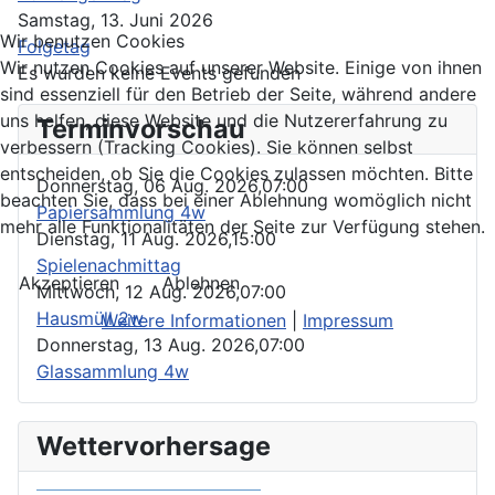
Samstag, 13. Juni 2026
Wir benutzen Cookies
Folgetag
Wir nutzen Cookies auf unserer Website. Einige von ihnen
Es wurden keine Events gefunden
sind essenziell für den Betrieb der Seite, während andere
uns helfen, diese Website und die Nutzererfahrung zu
Terminvorschau
verbessern (Tracking Cookies). Sie können selbst
entscheiden, ob Sie die Cookies zulassen möchten. Bitte
Donnerstag, 06 Aug. 2026,
07:00
beachten Sie, dass bei einer Ablehnung womöglich nicht
Papiersammlung 4w
mehr alle Funktionalitäten der Seite zur Verfügung stehen.
Dienstag, 11 Aug. 2026,
15:00
Spielenachmittag
Akzeptieren
Ablehnen
Mittwoch, 12 Aug. 2026,
07:00
Hausmüll 2w
Weitere Informationen
|
Impressum
Donnerstag, 13 Aug. 2026,
07:00
Glassammlung 4w
Wettervorhersage