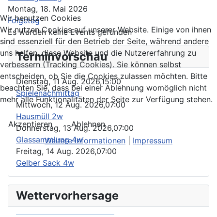
Montag, 18. Mai 2026
Wir benutzen Cookies
Folgetag
Wir nutzen Cookies auf unserer Website. Einige von ihnen
Es wurden keine Events gefunden
sind essenziell für den Betrieb der Seite, während andere
uns helfen, diese Website und die Nutzererfahrung zu
Terminvorschau
verbessern (Tracking Cookies). Sie können selbst
entscheiden, ob Sie die Cookies zulassen möchten. Bitte
Dienstag, 11 Aug. 2026,
15:00
beachten Sie, dass bei einer Ablehnung womöglich nicht
Spielenachmittag
mehr alle Funktionalitäten der Seite zur Verfügung stehen.
Mittwoch, 12 Aug. 2026,
07:00
Hausmüll 2w
Akzeptieren
Ablehnen
Donnerstag, 13 Aug. 2026,
07:00
Glassammlung 4w
Weitere Informationen
|
Impressum
Freitag, 14 Aug. 2026,
07:00
Gelber Sack 4w
Wettervorhersage