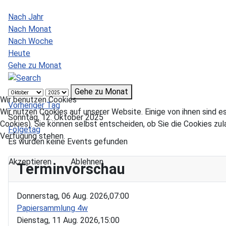
Nach Jahr
Nach Monat
Nach Woche
Heute
Gehe zu Monat
Gehe zu Monat
Wir benutzen Cookies
Vorheriger Tag
Wir nutzen Cookies auf unserer Website. Einige von ihnen sind e
Sonntag, 12. Oktober 2025
Cookies). Sie können selbst entscheiden, ob Sie die Cookies zul
Folgetag
Verfügung stehen.
Es wurden keine Events gefunden
Akzeptieren
Ablehnen
Terminvorschau
Donnerstag, 06 Aug. 2026,
07:00
Papiersammlung 4w
Dienstag, 11 Aug. 2026,
15:00