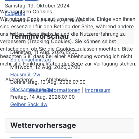
Samstag, 19. Oktober 2024
Wir benutzen Cookies
Folgetag
Wir nutzen Cookies auf unserer Website. Einige von ihnen
Es wurden keine Events gefunden
sind essenziell für den Betrieb der Seite, während andere
uns helfen, diese Website und die Nutzererfahrung zu
Terminvorschau
verbessern (Tracking Cookies). Sie können selbst
entscheiden, ob Sie die Cookies zulassen möchten. Bitte
Dienstag, 11 Aug. 2026,
15:00
beachten Sie, dass bei einer Ablehnung womöglich nicht
Spielenachmittag
mehr alle Funktionalitäten der Seite zur Verfügung stehen.
Mittwoch, 12 Aug. 2026,
07:00
Hausmüll 2w
Akzeptieren
Ablehnen
Donnerstag, 13 Aug. 2026,
07:00
Glassammlung 4w
Weitere Informationen
|
Impressum
Freitag, 14 Aug. 2026,
07:00
Gelber Sack 4w
Wettervorhersage