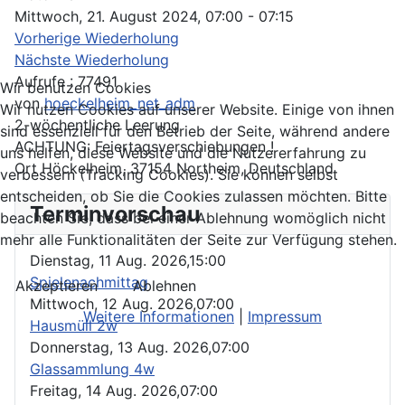
Mittwoch, 21. August 2024, 07:00 - 07:15
Vorherige Wiederholung
Nächste Wiederholung
Aufrufe
: 77491
Wir benutzen Cookies
von
hoeckelheim_net_adm
Wir nutzen Cookies auf unserer Website. Einige von ihnen
2-wöchentliche Leerung
sind essenziell für den Betrieb der Seite, während andere
ACHTUNG: Feiertagsverschiebungen !
uns helfen, diese Website und die Nutzererfahrung zu
Ort
Höckelheim, 37154 Northeim, Deutschland
verbessern (Tracking Cookies). Sie können selbst
entscheiden, ob Sie die Cookies zulassen möchten. Bitte
Terminvorschau
beachten Sie, dass bei einer Ablehnung womöglich nicht
mehr alle Funktionalitäten der Seite zur Verfügung stehen.
Dienstag, 11 Aug. 2026,
15:00
Spielenachmittag
Akzeptieren
Ablehnen
Mittwoch, 12 Aug. 2026,
07:00
Weitere Informationen
|
Impressum
Hausmüll 2w
Donnerstag, 13 Aug. 2026,
07:00
Glassammlung 4w
Freitag, 14 Aug. 2026,
07:00