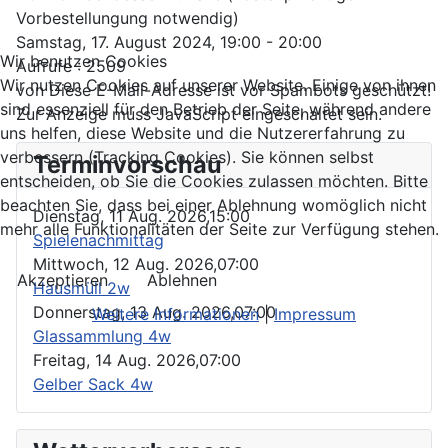
Vorbestellungung notwendig)
Samstag, 17. August 2024, 19:00 - 20:00
Wir benutzen Cookies
Aufrufe
: 2509
Wir nutzen Cookies auf unserer Website. Einige von ihnen
von
Diese E-Mail-Adresse ist vor Spambots geschützt!
sind essenziell für den Betrieb der Seite, während andere
Zur Anzeige muss JavaScript eingeschaltet sein.
uns helfen, diese Website und die Nutzererfahrung zu
verbessern (Tracking Cookies). Sie können selbst
Terminvorschau
entscheiden, ob Sie die Cookies zulassen möchten. Bitte
beachten Sie, dass bei einer Ablehnung womöglich nicht
Dienstag, 11 Aug. 2026,
15:00
mehr alle Funktionalitäten der Seite zur Verfügung stehen.
Spielenachmittag
Mittwoch, 12 Aug. 2026,
07:00
Akzeptieren
Ablehnen
Hausmüll 2w
Donnerstag, 13 Aug. 2026,
07:00
Weitere Informationen
|
Impressum
Glassammlung 4w
Freitag, 14 Aug. 2026,
07:00
Gelber Sack 4w