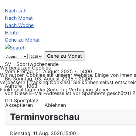
Nach Jahr
Nach Monat
Nach Woche
Heute
Gehe zu Monat
Gehe zu Monat
SV - Sportwochenende
Wir benutzen Cookies
Vom Freitag, 01. August 2025 - 14:00
Wir nutzen Cookies auf unserer Website. Einige von ihnen s
Bis Sonntag, 03. August 2025 - 20:00
verbessern (Tracking Cookies). Sie können selbst entschei
Aufrufe
: 1063
Funktionalitäten der Seite zur Verfügung stehen.
von
Diese E-Mail-Adresse ist vor Spambots geschützt! Z
Ort
Sportplatz
Akzeptieren
Ablehnen
Terminvorschau
Dienstag, 11 Aug. 2026,
15:00