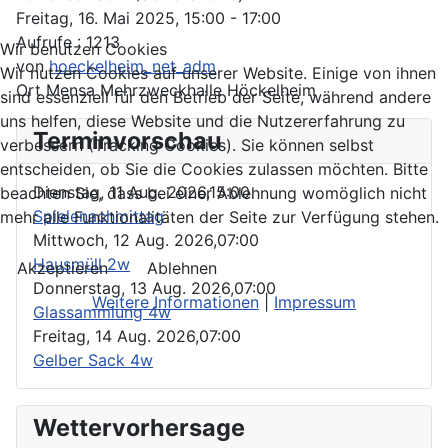
Freitag, 16. Mai 2025, 15:00 - 17:00
Aufrufe
: 1213
Wir benutzen Cookies
von
hoeckelheim_net_adm
Wir nutzen Cookies auf unserer Website. Einige von ihnen
Ort
Mensa Mehrzweckhalle Höckelheim
sind essenziell für den Betrieb der Seite, während andere
uns helfen, diese Website und die Nutzererfahrung zu
Terminvorschau
verbessern (Tracking Cookies). Sie können selbst
entscheiden, ob Sie die Cookies zulassen möchten. Bitte
Dienstag, 11 Aug. 2026,
15:00
beachten Sie, dass bei einer Ablehnung womöglich nicht
Spielenachmittag
mehr alle Funktionalitäten der Seite zur Verfügung stehen.
Mittwoch, 12 Aug. 2026,
07:00
Hausmüll 2w
Akzeptieren
Ablehnen
Donnerstag, 13 Aug. 2026,
07:00
Weitere Informationen
|
Impressum
Glassammlung 4w
Freitag, 14 Aug. 2026,
07:00
Gelber Sack 4w
Wettervorhersage